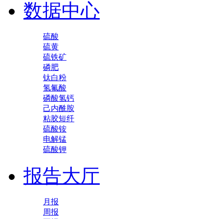
数据中心
硫酸
硫黄
硫铁矿
磷肥
钛白粉
氢氟酸
磷酸氢钙
己内酰胺
粘胶短纤
硫酸铵
电解锰
硫酸钾
报告大厅
月报
周报