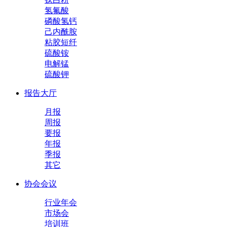
氢氟酸
磷酸氢钙
己内酰胺
粘胶短纤
硫酸铵
电解锰
硫酸钾
报告大厅
月报
周报
要报
年报
季报
其它
协会会议
行业年会
市场会
培训班