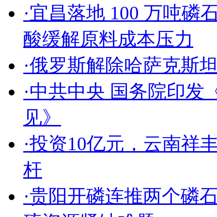
·宜昌落地 100 万吨
酸缓解原料成本压力
·俄罗斯解除哈萨克斯
·中共中央 国务院印
见》
·投资10亿元，云南
杆
·贵阳开磷连推两个磷