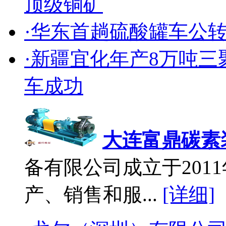
顶级铜矿
·华东首趟硫酸罐车公
·新疆宜化年产8万吨
车成功
大连富鼎碳素
备有限公司成立于2011
产、销售和服...
[详细]