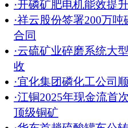
·开磷矿肥电机能效提
·祥云股份签署200万
合同
·云硫矿业碎磨系统大
收
·宜化集团磷化工公司
·江铜2025年现金流
顶级铜矿
·华东首趟硫酸罐车公