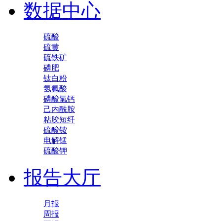
数据中心
硫酸
硫黄
硫铁矿
磷肥
钛白粉
氢氟酸
磷酸氢钙
己内酰胺
粘胶短纤
硫酸铵
电解锰
硫酸钾
报告大厅
月报
周报