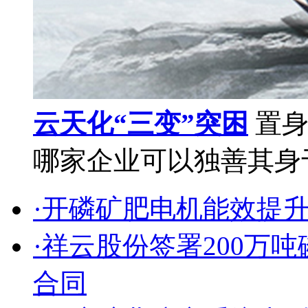
云天化“三变”突困
置身
哪家企业可以独善其身于
·开磷矿肥电机能效提
·祥云股份签署200万
合同