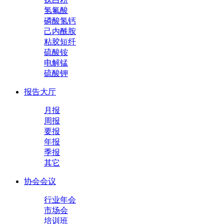
氢氟酸
磷酸氢钙
己内酰胺
粘胶短纤
硫酸铵
电解锰
硫酸钾
报告大厅
月报
周报
要报
年报
季报
其它
协会会议
行业年会
市场会
培训班