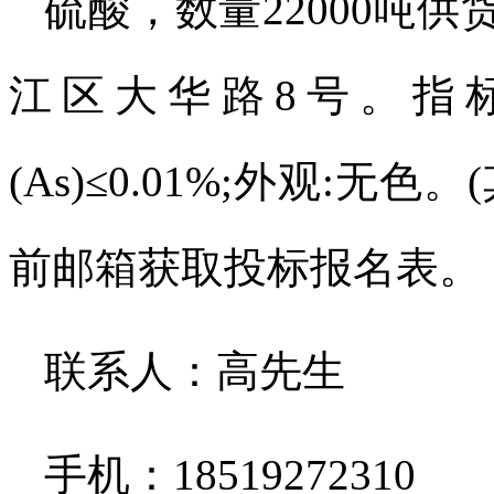
硫酸，数量
22000
吨供
江区大华路
8
号。指
(As)≤0.01%;
外观
:
无色。
(
前邮箱获取投标报名表。
联系人：高先生
手机：
18519272310