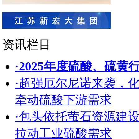
资讯栏目
·
2025年度硫酸、硫黄
·
超强厄尔尼诺来袭，
牵动硫酸下游需求
·
包头依托萤石资源建
拉动工业硫酸需求