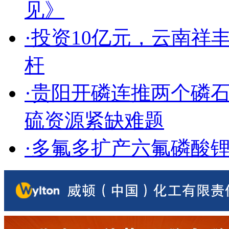
见》
·
投资10亿元，云南祥
杆
·
贵阳开磷连推两个磷
硫资源紧缺难题
·
多氟多扩产六氟磷酸