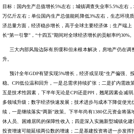
目标：国内生产总值增长5%左右；城镇调查失业率5.5%左右
万亿斤左右；单位国内生产总值能耗降低3%左右，生态环境质
济总量方面，经济稳步增长，高于全球主要经济体；生产端上，
长“第一引擎”，“十四五”期间对全球经济增长的贡献率约30%
三大内部风险边际有所缓和但未根本解决，房地产仍在调
升。
预计全年
GDP有望实现5%增长，经济或呈现“生产偏强
稳。CPI低位温和回升，一是总需求持续扩张；二是扩内需政
五是技术性因素，下半年无论是CPI还是PPI，翘尾因素会
多领域升级；数字经济快速发展；技术进步与成本下降促使光
续，一是继续落实“两新”政策。下半年尚有1380亿元资金
休人员、困难居民的保障性收入；四是深入实施新型城镇化建
投资增速可能延续两位数的增速；二是基建投资将进一步发挥