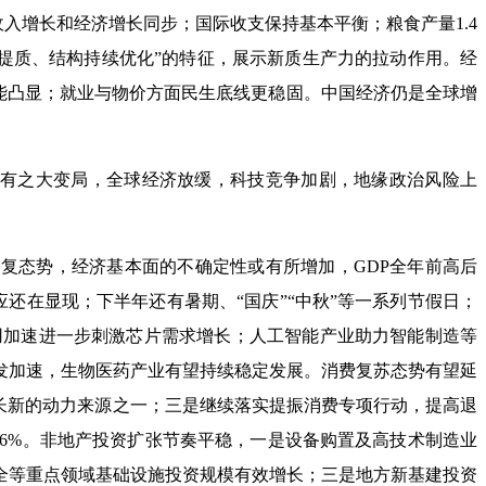
收入增长和经济增长同步；国际收支保持基本平衡；粮食产量1.4
中提质、结构持续优化”的特征，展示新质生产力的拉动作用。经
动能凸显；就业与物价方面民生底线更稳固。中国经济仍是全球增
有之大变局，全球经济放缓，科技竞争加剧，地缘政治风险上
修复态势，经济基本面的不确定性或有所增加，GDP全年前高后
还在显现；下半年还有暑期、“国庆”“中秋”等一系列节假日；
应用加速进一步刺激芯片需求增长；人工智能产业助力智能制造等
发加速，生物医药产业有望持续稳定发展。消费复苏态势有望延
增长新的动力来源之一；三是继续落实提振消费专项行动，提高退
6%。非地产投资扩张节奏平稳，一是设备购置及高技术制造业
全等重点领域基础设施投资规模有效增长；三是地方新基建投资