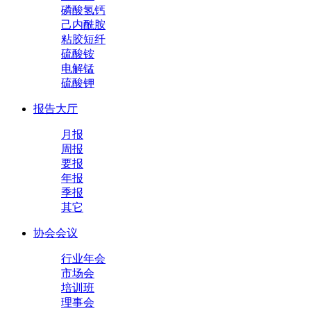
磷酸氢钙
己内酰胺
粘胶短纤
硫酸铵
电解锰
硫酸钾
报告大厅
月报
周报
要报
年报
季报
其它
协会会议
行业年会
市场会
培训班
理事会