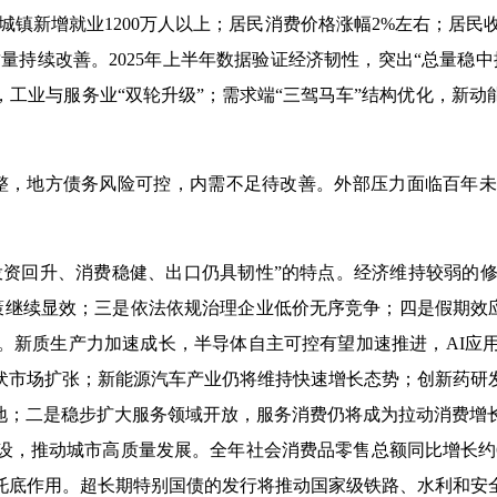
，城镇新增就业1200万人以上；居民消费价格涨幅2%左右；居民
量持续改善。2025年上半年数据验证经济韧性，突出“总量稳
工业与服务业“双轮升级”；需求端“三驾马车”结构优化，新
。
整，地方债务风险可控，内需不足待改善。外部压力面临百年未
、投资回升、消费稳健、出口仍具韧性”的特点。经济维持较弱的
策继续显效；三是依法依规治理企业低价无序竞争；四是假期效应
减弱。新质生产力加速成长，半导体自主可控有望加速推进，AI
伏市场扩张；新能源汽车产业仍将维持快速增长态势；创新药研
将落地；二是稳步扩大服务领域开放，服务消费仍将成为拉动消费
设，推动城市高质量发展。全年社会消费品零售总额同比增长约
托底作用。超长期特别国债的发行将推动国家级铁路、水利和安