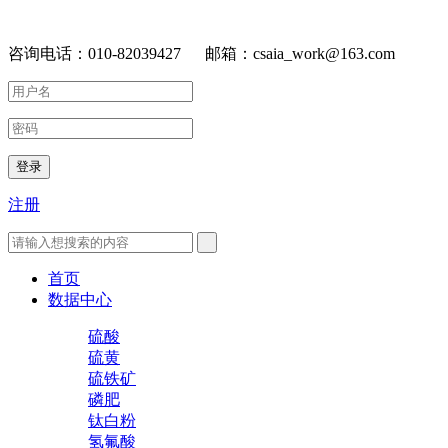
咨询电话：010-82039427 邮箱：csaia_work@163.com
登录
注册
首页
数据中心
硫酸
硫黄
硫铁矿
磷肥
钛白粉
氢氟酸