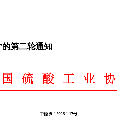
会”的第二轮通知
中硫协﹝
2026
﹞
17
号