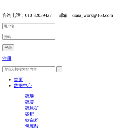
咨询电话：010-82039427 邮箱：csaia_work@163.com
登录
注册
首页
数据中心
硫酸
硫黄
硫铁矿
磷肥
钛白粉
氢氟酸