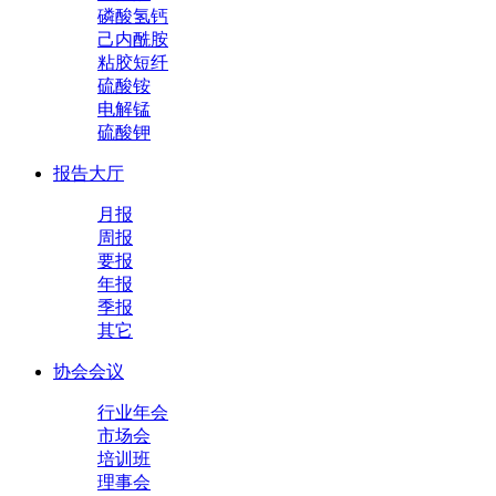
磷酸氢钙
己内酰胺
粘胶短纤
硫酸铵
电解锰
硫酸钾
报告大厅
月报
周报
要报
年报
季报
其它
协会会议
行业年会
市场会
培训班
理事会