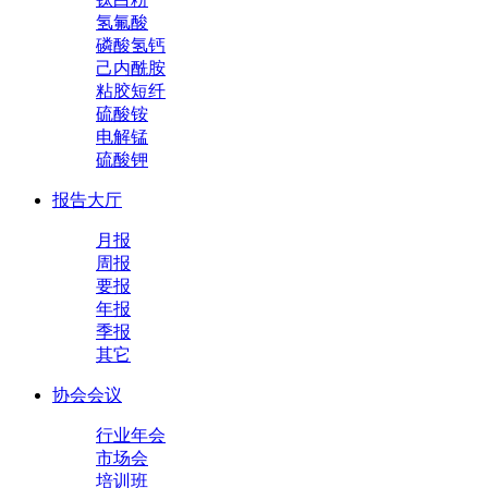
氢氟酸
磷酸氢钙
己内酰胺
粘胶短纤
硫酸铵
电解锰
硫酸钾
报告大厅
月报
周报
要报
年报
季报
其它
协会会议
行业年会
市场会
培训班