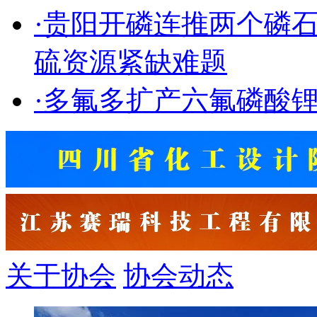
·
贵阳开磷连推两个磷
硫资源紧缺难题
·
多氟多扩产六氟磷酸
关于协会
协会动态